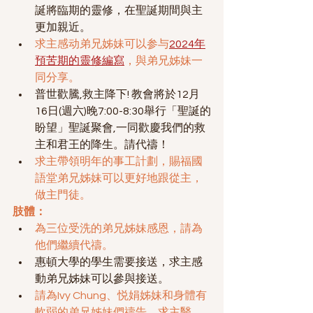
誕將臨期的靈修，在聖誕期間與主
更加親近。
求主感动弟兄姊妹可以参与
2024年
預苦期的靈修編寫
，與弟兄姊妹一
同分享。
普世歡騰,救主降下! 教會將於12月
16日(週六)晚7:00-8:30舉行「聖誕的
盼望」聖誕聚會,一同歡慶我們的救
主和君王的降生。請代禱！
求主帶領明年的事工計劃，賜福國
語堂弟兄姊妹可以更好地跟從主，
做主門徒。
肢體：
為三位受洗的弟兄姊妹感恩，請為
他們繼續代禱。
惠頓大學的學生需要接送，求主感
動弟兄姊妹可以參與接送。
請為Ivy Chung、悦娟姊妹和身體有
軟弱的弟兄姊妹們禱告，求主醫