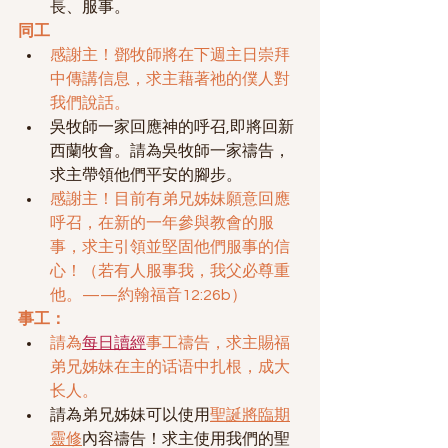
長、服事。
同工
感謝主！鄧牧師將在下週主日崇拜
中傳講信息，求主藉著祂的僕人對
我們說話。
吳牧師一家回應神的呼召,即將回新
西蘭牧會。請為吳牧師一家禱告，
求主帶領他們平安的腳步。
感謝主！目前有弟兄姊妹願意回應
呼召，在新的一年參與教會的服
事，求主引領並堅固他們服事的信
心！（若有人服事我，我父必尊重
他。——約翰福音12:26b）
事工：
請為
每日讀經
事工
禱告
，求主賜福
弟兄姊妹在主的话语中扎根，成大
长人。
請為弟兄姊妹可以使用
聖誕將臨期
靈修
內容禱告！求主使用我們的聖