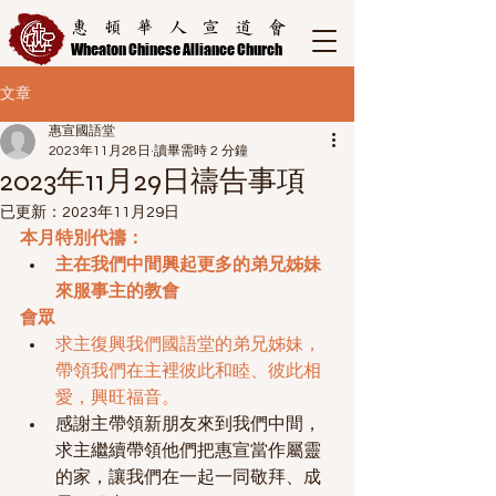
惠頓華人宣道會
Wheaton Chinese Alliance Church
文章
惠宣國語堂
2023年11月28日
讀畢需時 2 分鐘
2023年11月29日禱告事項
已更新：
2023年11月29日
本月特別代禱：
主在我們中間興起更多的弟兄姊妹
來服事主的教會
會眾
求主復興我們國語堂的弟兄姊妹，
帶領我們在主裡彼此和睦、彼此相
愛，興旺福音。
感謝主帶領新朋友來到我們中間，
求主繼續帶領他們把惠宣當作屬靈
的家，讓我們在一起一同敬拜、成