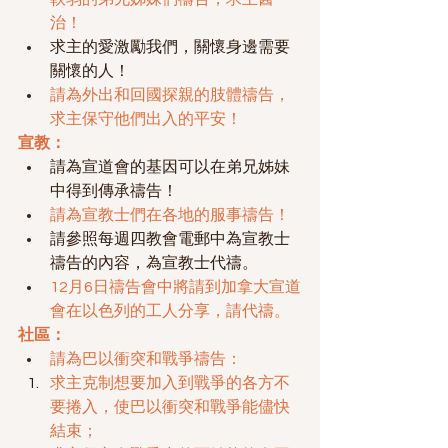
治！
求主的愛激勵我們，關懷身邊需要
關懷的人！
請為外出和回國探親的肢體禱告，
求主保守他們出入的平安！
宣教：
請為宣道會的基因可以在弟兄姊妹
中得到傳承禱告！
請為宣教士們在各地的服事禱告！
請參照每週四教會電郵中為宣教士
禱告的內容，為宣教士代禱。
12月6日禱告會中將請到加拿大宣道
會在以色列的工人分享，請代禱。
社區：
請為巴以衝突和戰爭禱告：
求主克制想要加入到戰爭的各方不
要捲入，使巴以衝突和戰爭能儘快
結束；