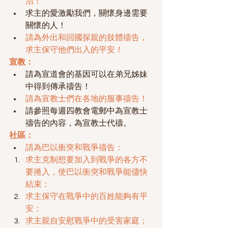
治！
求主的愛激勵我們，關懷身邊需要
關懷的人！
請為外出和回國探親的肢體禱告，
求主保守他們出入的平安！
宣教：
請為宣道會的基因可以在弟兄姊妹
中得到傳承禱告！
請為宣教士們在各地的服事禱告！
請參照每週四教會電郵中為宣教士
禱告的內容，為宣教士代禱。
社區：
請為巴以衝突和戰爭禱告：
求主克制想要加入到戰爭的各方不
要捲入，使巴以衝突和戰爭能儘快
結束；
求主保守在戰爭中的百姓能夠有平
安；
求主親自安慰戰爭中的受害家庭；