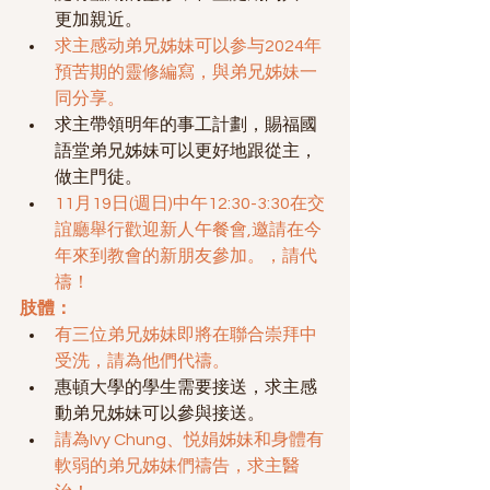
更加親近。
求主感动弟兄姊妹可以参与2024年
預苦期的靈修編寫，與弟兄姊妹一
同分享。
求主帶領明年的事工計劃，賜福國
語堂弟兄姊妹可以更好地跟從主，
做主門徒。
11月19日(週日)中午12:30-3:30在交
誼廳舉行歡迎新人午餐會,邀請在今
年來到教會的新朋友參加。，請代
禱！
肢體：
有三位弟兄姊妹即將在聯合崇拜中
受洗，請為他們代禱。
惠頓大學的學生需要接送，求主感
動弟兄姊妹可以參與接送。
請為Ivy Chung、悦娟姊妹和身體有
軟弱的弟兄姊妹們禱告，求主醫