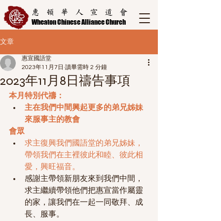
惠頓華人宣道會
Wheaton Chinese Alliance Church
文章
惠宣國語堂
2023年11月7日
讀畢需時 2 分鐘
2023年11月8日禱告事項
本月特別代禱：
主在我們中間興起更多的弟兄姊妹
來服事主的教會
會眾
求主復興我們國語堂的弟兄姊妹，
帶領我們在主裡彼此和睦、彼此相
愛，興旺福音。
感謝主帶領新朋友來到我們中間，
求主繼續帶領他們把惠宣當作屬靈
的家，讓我們在一起一同敬拜、成
長、服事。