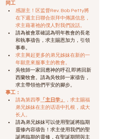
同工
感謝主！区监督Rev. Bob Petty將
在下週主日聯合崇拜中傳講信息，
求主藉著祂的僕人對我們說話。
請為被會眾確認為明年教會的長老
和執事禱告，求主賜恩加力，引領
事奉。
求主興起更多的弟兄姊妹在新的一
年願意來服事主的教會。
吳牧師一家回應神的呼召,即將回新
西蘭牧會。請為吳牧師一家禱告，
求主帶領他們平安的腳步。
事工：
請為第四季
「主日学」
，求主賜福
弟兄姊妹在主的话语中扎根，成大
长人。
請為弟兄姊妹可以使用聖誕將臨期
靈修內容禱告！求主使用我們的聖
誕將臨期的靈修，在聖誕期間與主