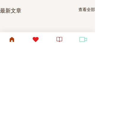
查看全部
最新文章
2025年7月16日（第三週）
2025年7月9日
禱告事項
禱告事項
留言
本月代禱事項 隨主腳蹤 廣傳
本月代禱事項 隨主腳蹤