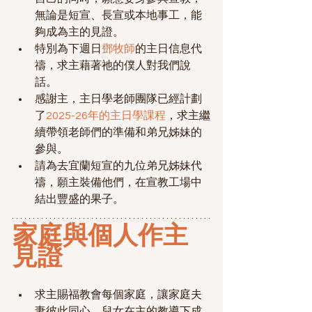
無論是短宣、長宣或本地事工，能
夠成為主的見證。
特別為下週日
鄧牧師
的主日信息代
禱，求主藉著祂的僕人對我們說
話。
感謝主，主日學老師團隊已經計劃
了
2025-26年的主日學課程
，求主繼
續帶領老師們的準備和弟兄姊妹的
參與。
請為去宜蘭短宣的九位弟兄姊妹代
禱，願主裝備他們，在宣教工場中
結出豐盛的果子。
家庭與個人作主
見證
求主賜福教會每個家庭，讓家庭夫
妻彼此同心，兒女在主的教導下成