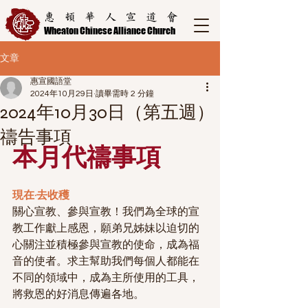
惠頓華人宣道會
Wheaton Chinese Alliance Church
文章
惠宣國語堂
2024年10月29日
讀畢需時 2 分鐘
2024年10月30日（第五週）
禱告事項
本月代禱事項
現在·去收穫
關心宣教、參與宣教！我們為全球的宣
教工作獻上感恩，願弟兄姊妹以迫切的
心關注並積極參與宣教的使命，成為福
音的使者。求主幫助我們每個人都能在
不同的領域中，成為主所使用的工具，
將救恩的好消息傳遍各地。