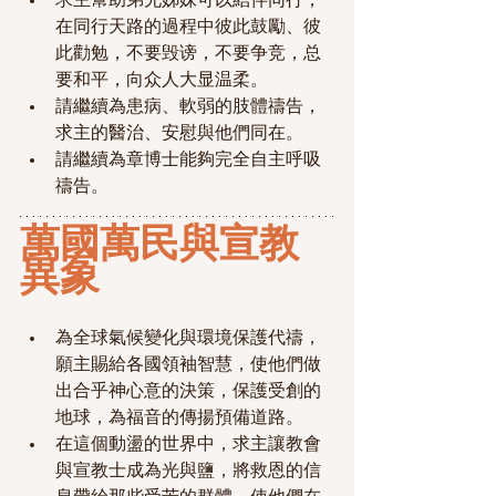
求主幫助弟兄姊妹可以結伴同行，
在同行天路的過程中彼此鼓勵、彼
此勸勉，
不要毁谤，不要争竞，总
要和平，向众人大显温柔。
請繼續為患病、軟弱的肢體禱告，
求主的醫治、安慰與他們同在。
請繼續為章博士能夠完全自主呼吸
禱告。
萬國萬民
與宣教
異象
為全球氣候變化與環境保護代禱，
願主賜給各國領袖智慧，使他們做
出合乎神心意的決策，保護受創的
地球，為福音的傳揚預備道路。
在這個動盪的世界中，求主讓教會
與宣教士成為光與鹽，將救恩的信