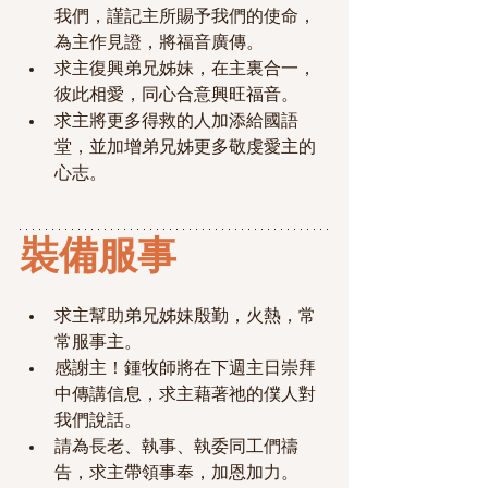
我們，謹記主所賜予我們的使命，
為主作見證，將福音廣傳。
求主復興弟兄姊妹，在主裏合一，
彼此相愛，同心合意興旺福音。
求主將更多得救的人加添給國語
堂，並加增弟兄姊更多敬虔愛主的
心志。
裝備服事
求主幫助弟兄姊妹
殷勤，火熱，常
常服事主。
感謝主！鍾牧師將在下週主日崇拜
中傳講信息，求主藉著祂的僕人對
我們說話。
請為長老、執事、執委同工們禱
告，求主帶領事奉，加恩加力。