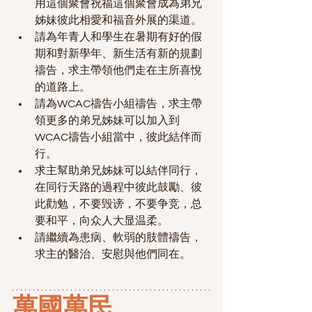
用這個聚會祝福這個聚會成為弟兄
姊妹彼此相愛和福音外展的渠道。
請為年青人和學生在暑期有好的假
期和對新學年、新生活有新的規劃
禱告，求主帶領他們走在主所喜悅
的道路上。
請為WCAC禱告小組禱告，求主帶
領更多的弟兄姊妹可以加入到
WCAC禱告小組當中，彼此結伴而
行。
求主幫助弟兄姊妹可以結伴同行，
在同行天路的過程中彼此鼓勵、彼
此勸勉，
不要毁谤，不要争竞，总
要和平，向众人大显温柔。
請繼續為患病、軟弱的肢體禱告，
求主的醫治、安慰與他們同在。
萬國萬民