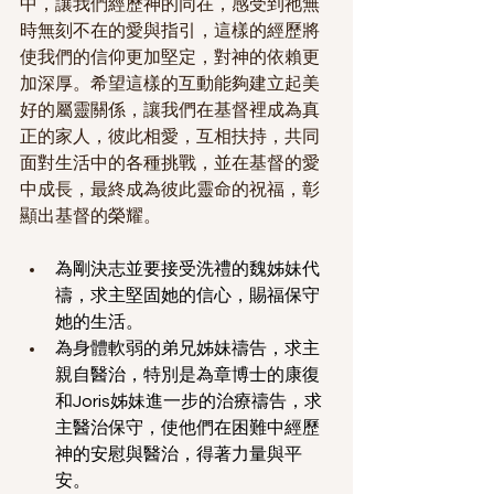
中，讓我們經歷神的同在，感受到祂無
時無刻不在的愛與指引，這樣的經歷將
使我們的信仰更加堅定，對神的依賴更
加深厚。希望這樣的互動能夠建立起美
好的屬靈關係，讓我們在基督裡成為真
正的家人，彼此相愛，互相扶持，共同
面對生活中的各種挑戰，並在基督的愛
中成長，最終成為彼此靈命的祝福，彰
顯出基督的榮耀。
為剛決志並要接受洗禮的魏姊妹代
禱，求主堅固她的信心，賜福保守
她的生活。
為身體軟弱的弟兄姊妹禱告，求主
親自醫治，特別是為章博士的康復
和Joris姊妹進一步的治療禱告，求
主醫治保守，使他們在困難中經歷
神的安慰與醫治，得著力量與平
安。