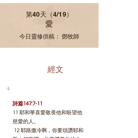
第40天（4/19）
愛
​今日靈修供稿： 鄧牧師
經文
詩篇147:7-11
11 耶和華喜愛敬畏他和盼望他
慈愛的人。
12 耶路撒冷啊，你要頌讚耶和