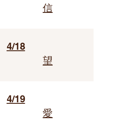
信
4/18
望
4/19
愛