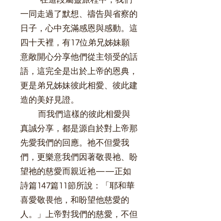
在這段屬靈旅程中，我們
一同走過了默想、禱告與省察的
日子，心中充滿感恩與感動。這
四十天裡，有17位弟兄姊妹願
意敞開心分享他們從主領受的話
語，這完全是出於上帝的恩典，
更是弟兄姊妹彼此相愛、彼此建
造的美好見證。
而我們這樣的彼此相愛與
真誠分享，都是源自於對上帝那
先愛我們的回應。祂不但愛我
們，更樂意我們因著敬畏祂、盼
望祂的慈愛而親近祂——正如
詩篇147篇11節所說：「耶和華
喜愛敬畏他，和盼望他慈愛的
人。」上帝對我們的慈愛，不但