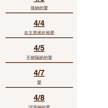
接納的愛
4/4
在主里彼此相爱
4/5
不能隔絕的愛
4/7
愛
4/8
認識神的爱