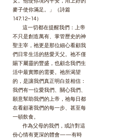
女。他使你境內平安，用上好的
麥子使你滿足。」（詩篇
147:12–14）
這一切都在提醒我們：上帝
不只是創造萬有、掌管歷史的神
聖主宰，祂更是那位細心看顧我
們日常生活的慈愛天父。祂不僅
賜下屬靈的豐盛，也顧念我們生
活中最實際的需要。祂所渴望
的，是讓我們真正明白並相信：
我們有一位愛我們、關心我們、
願意幫助我們的上帝，祂每日都
在看顧著我們的每一步、甚至每
一頓飲食。
作為父母的我們，或許對這
份心情有更深的體會——有時