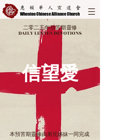
惠頓華人宣道會
Wheaton Chinese Alliance Church
二零二五年預苦期靈修
​DAILY LENTEN DEVOTIONS
信望愛
本預苦期靈修由弟兄姊妹一同完成