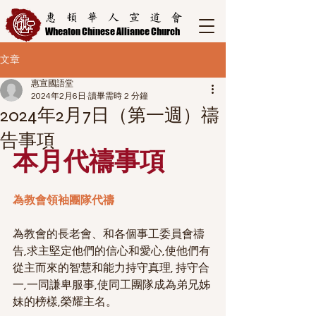
惠頓華人宣道會
Wheaton Chinese Alliance Church
文章
惠宣國語堂
2024年2月6日
讀畢需時 2 分鐘
2024年2月7日（第一週）禱
告事項
本月代禱事項
為教會領袖團隊代禱
為教會的⻑老會、和各個事工委員會禱
告,求主堅定他們的信心和愛心,使他們有
從主而來的智慧和能力持守真理, 持守合
一,一同謙卑服事,使同工團隊成為弟兄姊
妹的榜樣,榮耀主名。