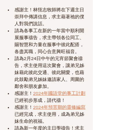
感謝主！林恆志牧師將在下週主日
崇拜中傳講信息，求主藉著祂的僕
人對我們說話。
請為各事工在新的一年當中順利開
展服事禱告，求主帶領各位同工、
賜智慧和力量在服事中彼此配搭，
各盡其職，同心合意興旺福音。
請為2月24日中午的元宵節聚會禱
告，求主使用這次聚會，讓弟兄姊
妹藉此彼此交通、彼此關愛，也藉
此鼓勵弟兄姊妹邀請家人、周圍的
鄰舍和朋友參加。
感謝主！
2024年國語堂的事工計劃
已經初步形成，請代禱！
感謝主！
2024年預苦期的靈修編寫
已經完成，求主使用，成為弟兄姊
妹生命的祝福。
請為新一年度的主日學禱告！求主