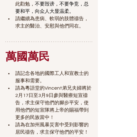
此勸勉，
不要毁谤，不要争竞，总
要和平，向众人大显温柔。
請繼續為患病、軟弱的肢體禱告，
求主的醫治、安慰與他們同在。
萬國萬民
請記念各地的國際工人和宣教士的
服事和需要。
請為粵語堂的Vincent弟兄夫婦將於
2月17日至3月9日參與醫療短宣禱
告，求主保守他們的腳步平安，使
用他們的短宣隊將上帝的賜福帶到
更多的民族當中！
請為在加州風暴災害中受到影響的
居民禱告，求主保守他們的平安！